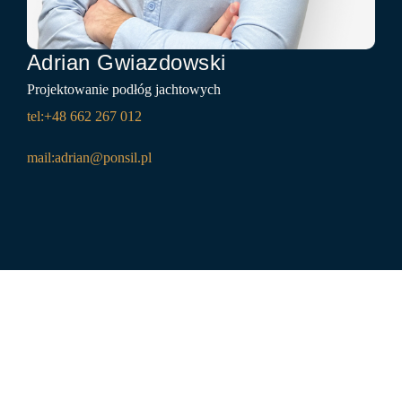
Adrian Gwiazdowski
Projektowanie podłóg jachtowych
tel:+48
662 267 012
mail:
adrian@ponsil.pl